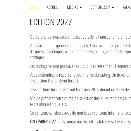
ACCUEIL
MÉDIAS
EDITION 2027
PALM
EDITION 2027
Qui seront les nouveaux ambassadeurs de la Francophonie en Suiss
Viens vivre une expérience inoubliable ! Une aventure qui offre 
d’expression scénique, weekend détente, bijoux, contrats de rep
artistique.
Les castings ne sont pas ouverts au public et restent entièrement c
Vous obtiendrez la réponse le jour même du casting. Un ticket qui
la sélection finale (demi-finale).
Les sélections finales se feront fin février 2027, durant un show de 
Afin de préparer cette soirée de sélection finale, les candidats auron
expression scénique etc.
Ce concours collabore avec de nombreux concours internationaux : 
FIN FEVRIER 2027
, nous connaitrons les 60 finalistes Miss & Mister
des interviews