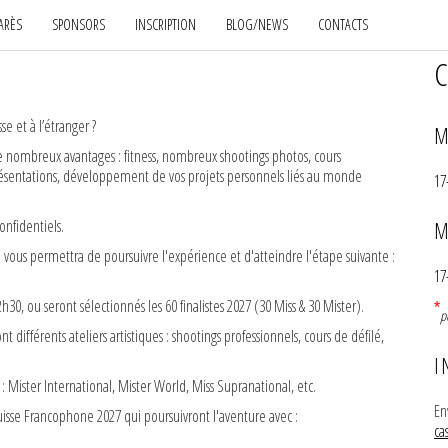
ARÈS
SPONSORS
INSCRIPTION
BLOG/NEWS
CONTACTS
C
e et à l’étranger ?
M
de nombreux avantages : fitness, nombreux shootings photos, cours
résentations, développement de vos projets personnels liés au monde
17
onfidentiels.
M
 vous permettra de poursuivre l'expérience et d'atteindre l'étape suivante :
17
2h30, ou seront sélectionnés les 60 finalistes 2027 (30 Miss & 30 Mister).
*
p
t différents ateliers artistiques : shootings professionnels, cours de défilé,
I
Mister International, Mister World, Miss Supranational, etc.
En
 Suisse Francophone 2027 qui poursuivront l'aventure avec :
ca