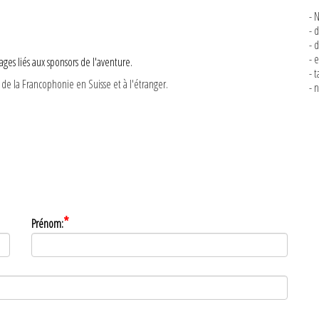
- 
- 
- 
- 
es liés aux sponsors de l'aventure.
- 
 de la Francophonie en Suisse et à l'étranger.
- 
*
Prénom: