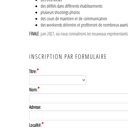
des défilés dans différents établissements
plusieurs shootings photos
des cours de maintien et de communication
des weekends détentes et profiteront de nombreux avantag
FINALE
: juin 2027, où nous connaitrons les nouveaux représentants
INSCRIPTION PAR FORMULAIRE
*
Titre:
*
Nom:
Adresse:
*
Localité: