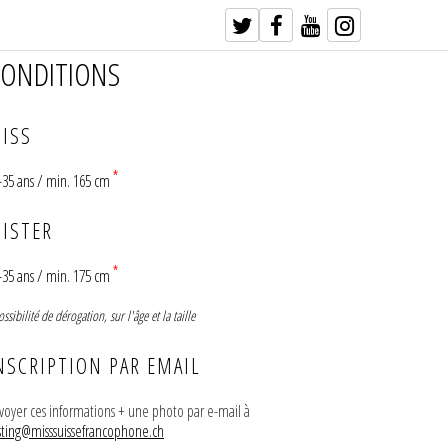
ONDITIONS
ISS
*
-35 ans / min. 165 cm
ISTER
*
-35 ans / min. 175 cm
ossibilité de dérogation, sur l'âge et la taille
NSCRIPTION PAR EMAIL
voyer ces informations + une photo par e-mail à
sting@misssuissefrancophone.ch