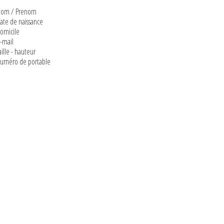
Nom / Prenom
date de naissance
domicile
e-mail
taille - hauteur
numéro de portable