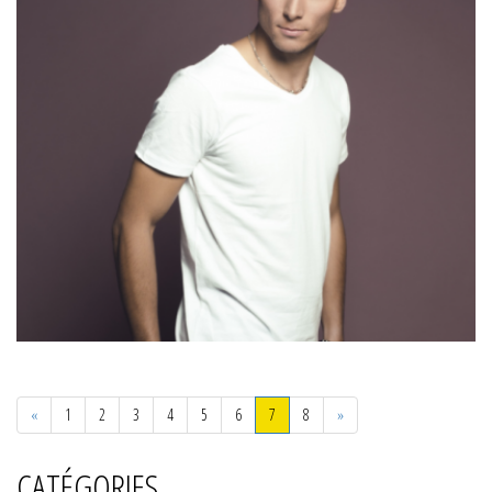
Previous
Next
«
1
2
3
4
5
6
7
8
»
CATÉGORIES