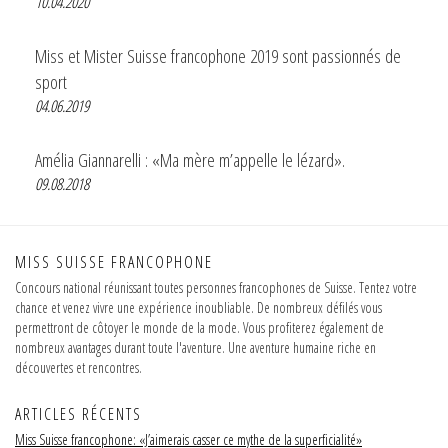
10.04.2020
Miss et Mister Suisse francophone 2019 sont passionnés de
sport
04.06.2019
Amélia Giannarelli : «Ma mère m’appelle le lézard».
09.08.2018
MISS SUISSE FRANCOPHONE
Concours national réunissant toutes personnes francophones de Suisse. Tentez votre
chance et venez vivre une expérience inoubliable. De nombreux défilés vous
permettront de côtoyer le monde de la mode. Vous profiterez également de
nombreux avantages durant toute l'aventure. Une aventure humaine riche en
découvertes et rencontres.
ARTICLES RÉCENTS
Miss Suisse francophone: «J’aimerais casser ce mythe de la superficialité»