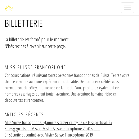
Toggle
navigati
BILLETTERIE
La billeterie est fermé pour le moment.
N'hésitez pas à revenir sur cette page.
MISS SUISSE FRANCOPHONE
Concours national réunissant toutes personnes francophones de Suisse. Tentez votre
chance et venez vivre une expérience inoubliable. De nombreux défilés vous
permettront de côtoyer le monde de la mode. Vous profiterez également de
nombreux avantages durant toute l'aventure. Une aventure humaine riche en
découvertes et rencontres.
ARTICLES RÉCENTS
Miss Suisse francophone: «J’aimerais casser ce mythe de la superficialité»
Et les gagnants de Miss et Mister Suisse francophone 2020 sont…
En sécurité et confiné avec Mister Suisse Francophone 2019